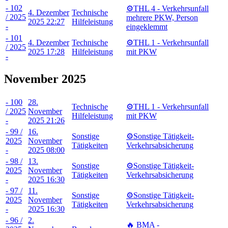
- 102
⚙️THL 4 - Verkehrsunfall
4. Dezember
Technische
/ 2025
mehrere PKW, Person
2025 22:27
Hilfeleistung
-
eingeklemmt
- 101
4. Dezember
Technische
⚙️THL 1 - Verkehrsunfall
/ 2025
2025 17:28
Hilfeleistung
mit PKW
-
November 2025
- 100
28.
Technische
⚙️THL 1 - Verkehrsunfall
/ 2025
November
Hilfeleistung
mit PKW
-
2025 21:26
- 99 /
16.
Sonstige
⚙️Sonstige Tätigkeit-
2025
November
Tätigkeiten
Verkehrsabsicherung
-
2025 08:00
- 98 /
13.
Sonstige
⚙️Sonstige Tätigkeit-
2025
November
Tätigkeiten
Verkehrsabsicherung
-
2025 16:30
- 97 /
11.
Sonstige
⚙️Sonstige Tätigkeit-
2025
November
Tätigkeiten
Verkehrsabsicherung
-
2025 16:30
- 96 /
2.
🔥 BMA -