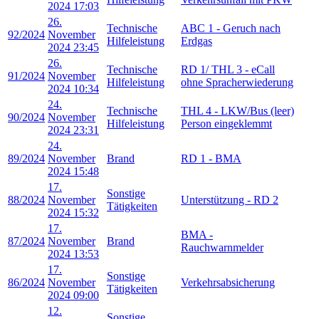
2024 17:03
26.
Technische
ABC 1 - Geruch nach
92/2024
November
Hilfeleistung
Erdgas
2024 23:45
26.
Technische
RD 1/ THL 3 - eCall
91/2024
November
Hilfeleistung
ohne Spracherwiederung
2024 10:34
24.
Technische
THL 4 - LKW/Bus (leer)
90/2024
November
Hilfeleistung
Person eingeklemmt
2024 23:31
24.
89/2024
November
Brand
RD 1 - BMA
2024 15:48
17.
Sonstige
88/2024
November
Unterstützung - RD 2
Tätigkeiten
2024 15:32
17.
BMA -
87/2024
November
Brand
Rauchwarnmelder
2024 13:53
17.
Sonstige
86/2024
November
Verkehrsabsicherung
Tätigkeiten
2024 09:00
12.
Sonstige