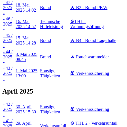
- 47 /
18. Mai
2025
Brand
🔥 B2 - Brand PKW
2025 14:02
-
- 46 /
16. Mai
Technische
⚙️THL -
2025
2025 14:57
Hilfeleistung
Wohnungsöffnung
-
- 45 /
15. Mai
2025
Brand
🔥 B4 - Brand Lagerhalle
2025 14:28
-
- 44 /
3. Mai 2025
2025
Brand
🔥 Rauchwarnmelder
08:45
-
- 43 /
1. Mai 2025
Sonstige
2025
🦺 Verkehrssicherung
13:00
Tätigkeiten
-
April 2025
- 42 /
30. April
Sonstige
2025
🦺 Verkehrssicherung
2025 15:30
Tätigkeiten
-
- 41 /
29. April
⚙️ THL 2 - Verkehrsunfall
2025
Verkehrsunfall