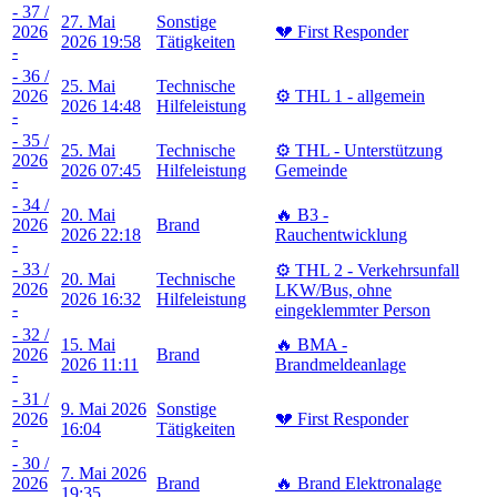
- 37 /
27. Mai
Sonstige
2026
💔 First Responder
2026 19:58
Tätigkeiten
-
- 36 /
25. Mai
Technische
2026
⚙️ THL 1 - allgemein
2026 14:48
Hilfeleistung
-
- 35 /
25. Mai
Technische
⚙️ THL - Unterstützung
2026
2026 07:45
Hilfeleistung
Gemeinde
-
- 34 /
20. Mai
🔥 B3 -
2026
Brand
2026 22:18
Rauchentwicklung
-
- 33 /
⚙️ THL 2 - Verkehrsunfall
20. Mai
Technische
2026
LKW/Bus, ohne
2026 16:32
Hilfeleistung
-
eingeklemmter Person
- 32 /
15. Mai
🔥 BMA -
2026
Brand
2026 11:11
Brandmeldeanlage
-
- 31 /
9. Mai 2026
Sonstige
2026
💔 First Responder
16:04
Tätigkeiten
-
- 30 /
7. Mai 2026
2026
Brand
🔥 Brand Elektronalage
19:35