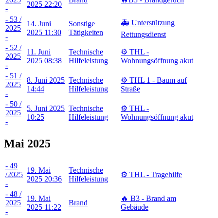
2025 22:20
-
- 53 /
🚑 Unterstützung
14. Juni
Sonstige
2025
2025 11:30
Tätigkeiten
Rettungsdienst
-
- 52 /
11. Juni
Technische
⚙️ THL -
2025
2025 08:38
Hilfeleistung
Wohnungsöffnung akut
-
- 51 /
8. Juni 2025
Technische
⚙️ THL 1 - Baum auf
2025
14:44
Hilfeleistung
Straße
-
- 50 /
5. Juni 2025
Technische
⚙️ THL -
2025
10:25
Hilfeleistung
Wohnungsöffnung akut
-
Mai 2025
- 49
19. Mai
Technische
/2025
⚙️ THL - Tragehilfe
2025 20:36
Hilfeleistung
-
- 48 /
19. Mai
🔥 B3 - Brand am
2025
Brand
2025 11:22
Gebäude
-