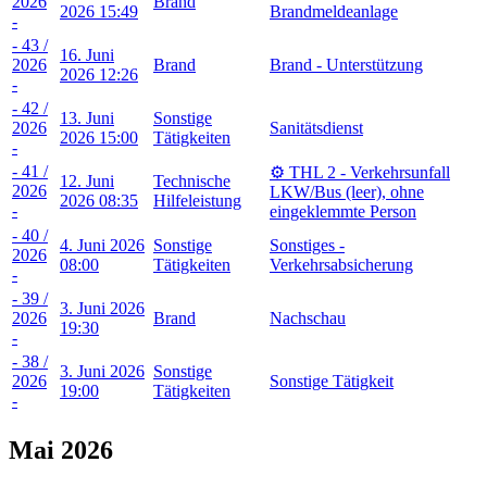
2026
Brand
2026 15:49
Brandmeldeanlage
-
- 43 /
16. Juni
2026
Brand
Brand - Unterstützung
2026 12:26
-
- 42 /
13. Juni
Sonstige
2026
Sanitätsdienst
2026 15:00
Tätigkeiten
-
- 41 /
⚙️ THL 2 - Verkehrsunfall
12. Juni
Technische
2026
LKW/Bus (leer), ohne
2026 08:35
Hilfeleistung
-
eingeklemmte Person
- 40 /
4. Juni 2026
Sonstige
Sonstiges -
2026
08:00
Tätigkeiten
Verkehrsabsicherung
-
- 39 /
3. Juni 2026
2026
Brand
Nachschau
19:30
-
- 38 /
3. Juni 2026
Sonstige
2026
Sonstige Tätigkeit
19:00
Tätigkeiten
-
Mai 2026