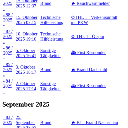
15. Oktober
2025
Brand
🔥 Rauchwarnmelder
2025 12:37
-
- 88 /
15. Oktober
Technische
⚙️THL 1 - Verkehrsunfall
2025
2025 07:15
Hilfeleistung
mit PKW
-
- 87 /
10. Oktober
Technische
2025
⚙️ THL 1 - Ölspur
2025 19:10
Hilfeleistung
-
- 86 /
5. Oktober
Sonstige
🚑 First Responder
2025
2025 16:41
Tätigkeiten
-
- 85 /
3. Oktober
2025
Brand
🔥 Brand Dachstuhl
2025 18:17
-
- 84 /
2. Oktober
Sonstige
🚑 First Responder
2025
2025 17:14
Tätigkeiten
-
September 2025
- 83 /
25.
2025
September
Brand
🔥 B1 - Brand Nachschau
-
2025 23:57