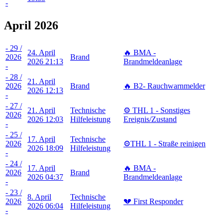
-
April 2026
- 29 /
24. April
🔥 BMA -
2026
Brand
2026 21:13
Brandmeldeanlage
-
- 28 /
21. April
2026
Brand
🔥 B2- Rauchwarnmelder
2026 12:13
-
- 27 /
21. April
Technische
⚙️ THL 1 - Sonstiges
2026
2026 12:03
Hilfeleistung
Ereignis/Zustand
-
- 25 /
17. April
Technische
2026
⚙️THL 1 - Straße reinigen
2026 18:09
Hilfeleistung
-
- 24 /
17. April
🔥 BMA -
2026
Brand
2026 04:37
Brandmeldeanlage
-
- 23 /
8. April
Technische
2026
💔 First Responder
2026 06:04
Hilfeleistung
-