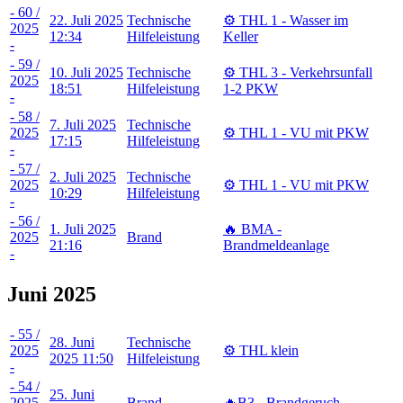
- 60 /
22. Juli 2025
Technische
⚙️ THL 1 - Wasser im
2025
12:34
Hilfeleistung
Keller
-
- 59 /
10. Juli 2025
Technische
⚙️ THL 3 - Verkehrsunfall
2025
18:51
Hilfeleistung
1-2 PKW
-
- 58 /
7. Juli 2025
Technische
2025
⚙️ THL 1 - VU mit PKW
17:15
Hilfeleistung
-
- 57 /
2. Juli 2025
Technische
2025
⚙️ THL 1 - VU mit PKW
10:29
Hilfeleistung
-
- 56 /
1. Juli 2025
🔥 BMA -
2025
Brand
21:16
Brandmeldeanlage
-
Juni 2025
- 55 /
28. Juni
Technische
2025
⚙️ THL klein
2025 11:50
Hilfeleistung
-
- 54 /
25. Juni
2025
Brand
🔥B3 - Brandgeruch