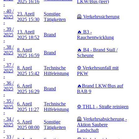
2025 16:16
LKW/Bus (leer)
-
- 40 /
23. April
Sonstige
2025
🦺 Verkehrssicherung
2025 15:30
Tätigkeiten
-
- 39 /
13. April
🔥 B3 -
2025
Brand
2025 18:52
Rauchentwicklung
-
- 38 /
8. April
🔥 B4 - Brand Stall /
2025
Brand
2025 16:59
Scheune
-
- 37 /
8. April
Technische
⚙️ Verkehrsunfall mit
2025
2025 15:42
Hilfeleistung
PKW
-
- 36 /
6. April
🔥Brand LKW/Bus auf
2025
Brand
2025 16:29
BAB 9
-
- 35 /
6. April
Technische
2025
⚙️ THL1 - Straße reinigen
2025 11:27
Hilfeleistung
-
- 34 /
🦺 Verkehrsabsicherung -
5. April
Sonstige
2025
Aktion Saubere
2025 08:00
Tätigkeiten
-
Landschaft
- 33 /