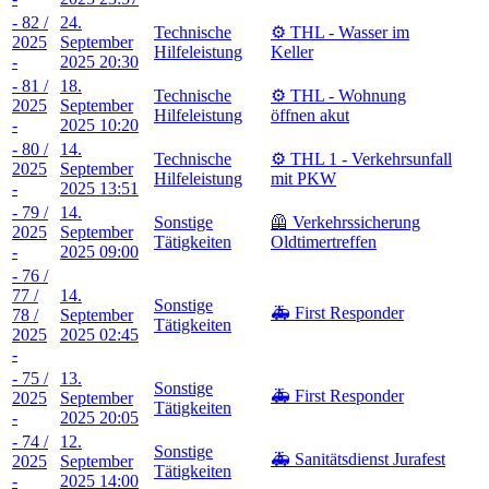
- 82 /
24.
Technische
⚙️ THL - Wasser im
2025
September
Hilfeleistung
Keller
-
2025 20:30
- 81 /
18.
Technische
⚙️ THL - Wohnung
2025
September
Hilfeleistung
öffnen akut
-
2025 10:20
- 80 /
14.
Technische
⚙️ THL 1 - Verkehrsunfall
2025
September
Hilfeleistung
mit PKW
-
2025 13:51
- 79 /
14.
Sonstige
🦺 Verkehrssicherung
2025
September
Tätigkeiten
Oldtimertreffen
-
2025 09:00
- 76 /
77 /
14.
Sonstige
🚑 First Responder
78 /
September
Tätigkeiten
2025
2025 02:45
-
- 75 /
13.
Sonstige
🚑 First Responder
2025
September
Tätigkeiten
-
2025 20:05
- 74 /
12.
Sonstige
🚑 Sanitätsdienst Jurafest
2025
September
Tätigkeiten
-
2025 14:00