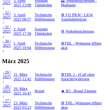
3. April
Sonstige
🦺 Verkehrssicherung -
2025
2025 15:00
Tätigkeiten
Maibaum
-
- 32 /
3. April
Technische
⚙️ VU PKW / LKW
2025
2025 08:57
Hilfeleistung
Autobahnbrücke
-
- 31 /
2. April
Sonstige
2025
⚙️ Verkehrssicherung
2025 17:30
Tätigkeiten
-
- 30 /
1. April
Technische
⚙️THL - Wohnung öffnen
2025
2025 10:04
Hilfeleistung
akut
-
März 2025
- 29 /
31. März
Technische
⚙️THL 2 - eCall ohne
2025
2025 12:42
Hilfeleistung
Spracherwiderung
-
- 28 /
29. März
2025
Brand
🔥 B3 - Brand Zimmer
2025 16:47
-
- 27 /
23. März
Technische
⚙️ THL- Wohnung öffnen
2025
2025 03:23
Hilfeleistung
akut
-