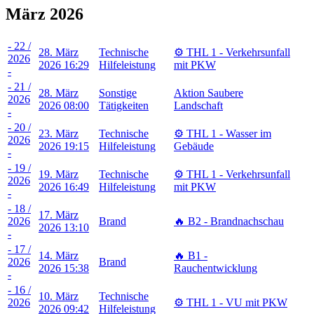
März 2026
- 22 /
28. März
Technische
⚙️ THL 1 - Verkehrsunfall
2026
2026 16:29
Hilfeleistung
mit PKW
-
- 21 /
28. März
Sonstige
Aktion Saubere
2026
2026 08:00
Tätigkeiten
Landschaft
-
- 20 /
23. März
Technische
⚙️ THL 1 - Wasser im
2026
2026 19:15
Hilfeleistung
Gebäude
-
- 19 /
19. März
Technische
⚙️ THL 1 - Verkehrsunfall
2026
2026 16:49
Hilfeleistung
mit PKW
-
- 18 /
17. März
2026
Brand
🔥 B2 - Brandnachschau
2026 13:10
-
- 17 /
14. März
🔥 B1 -
2026
Brand
2026 15:38
Rauchentwicklung
-
- 16 /
10. März
Technische
2026
⚙️ THL 1 - VU mit PKW
2026 09:42
Hilfeleistung