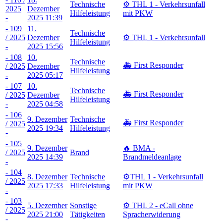
Technische
⚙️ THL 1 - Verkehrsunfall
2025
Dezember
Hilfeleistung
mit PKW
-
2025 11:39
- 109
11.
Technische
/ 2025
Dezember
⚙️ THL 1 - Verkehrsunfall
Hilfeleistung
-
2025 15:56
- 108
10.
Technische
🚑 First Responder
/ 2025
Dezember
Hilfeleistung
-
2025 05:17
- 107
10.
Technische
🚑 First Responder
/ 2025
Dezember
Hilfeleistung
-
2025 04:58
- 106
9. Dezember
Technische
🚑 First Responder
/ 2025
2025 19:34
Hilfeleistung
-
- 105
9. Dezember
🔥 BMA -
/ 2025
Brand
2025 14:39
Brandmeldeanlage
-
- 104
8. Dezember
Technische
⚙️THL 1 - Verkehrsunfall
/ 2025
2025 17:33
Hilfeleistung
mit PKW
-
- 103
5. Dezember
Sonstige
⚙️ THL 2 - eCall ohne
/ 2025
2025 21:00
Tätigkeiten
Spracherwiderung
-