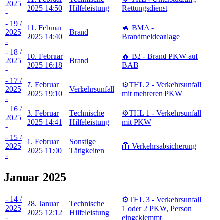
2025
2025 14:50
Hilfeleistung
Rettungsdienst
-
- 19 /
11. Februar
🔥 BMA -
2025
Brand
2025 14:40
Brandmeldeanlage
-
- 18 /
10. Februar
🔥 B2 - Brand PKW auf
2025
Brand
2025 16:18
BAB
-
- 17 /
7. Februar
⚙️THL 2 - Verkehrsunfall
2025
Verkehrsunfall
2025 19:10
mit mehreren PKW
-
- 16 /
3. Februar
Technische
⚙️THL 1 - Verkehrsunfall
2025
2025 14:41
Hilfeleistung
mit PKW
-
- 15 /
1. Februar
Sonstige
2025
🦺 Verkehrsabsicherung
2025 11:00
Tätigkeiten
-
Januar 2025
- 14 /
⚙️THL 3 - Verkehrsunfall
28. Januar
Technische
2025
1 oder 2 PKW, Person
2025 12:12
Hilfeleistung
-
eingeklemmt