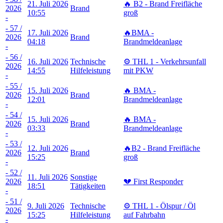
21. Juli 2026
🔥 B2 - Brand Freifläche
2026
Brand
10:55
groß
-
- 57 /
17. Juli 2026
🔥BMA -
2026
Brand
04:18
Brandmeldeanlage
-
- 56 /
16. Juli 2026
Technische
⚙️ THL 1 - Verkehrsunfall
2026
14:55
Hilfeleistung
mit PKW
-
- 55 /
15. Juli 2026
🔥 BMA -
2026
Brand
12:01
Brandmeldeanlage
-
- 54 /
15. Juli 2026
🔥 BMA -
2026
Brand
03:33
Brandmeldeanlage
-
- 53 /
12. Juli 2026
🔥B2 - Brand Freifläche
2026
Brand
15:25
groß
-
- 52 /
11. Juli 2026
Sonstige
2026
💔 First Responder
18:51
Tätigkeiten
-
- 51 /
9. Juli 2026
Technische
⚙️ THL 1 - Ölspur / Öl
2026
15:25
Hilfeleistung
auf Fahrbahn
-