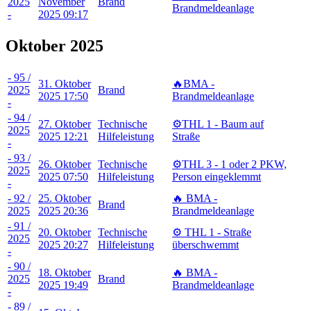
2025
November
Brand
Brandmeldeanlage
-
2025 09:17
Oktober 2025
- 95 /
31. Oktober
🔥BMA -
2025
Brand
2025 17:50
Brandmeldeanlage
-
- 94 /
27. Oktober
Technische
⚙️THL 1 - Baum auf
2025
2025 12:21
Hilfeleistung
Straße
-
- 93 /
26. Oktober
Technische
⚙️THL 3 - 1 oder 2 PKW,
2025
2025 07:50
Hilfeleistung
Person eingeklemmt
-
- 92 /
25. Oktober
🔥 BMA -
Brand
2025
2025 20:36
Brandmeldeanlage
- 91 /
20. Oktober
Technische
⚙️ THL 1 - Straße
2025
2025 20:27
Hilfeleistung
überschwemmt
-
- 90 /
18. Oktober
🔥 BMA -
2025
Brand
2025 19:49
Brandmeldeanlage
-
- 89 /