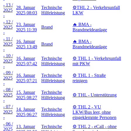
- 13 /
28. Januar
Technische
⚙️THL 2 - Verkehrsunfall
2025
2025 08:03
Hilfeleistung
LKW
-
- 12 /
23. Januar
🔥 BMA -
2025
Brand
2025 11:39
Brandmeldeanlage
-
- 11 /
16. Januar
🔥 BMA -
2025
Brand
2025 13:49
Brandmeldeanlage
-
- 10 /
16. Januar
Technische
⚙️ THL 1 - Verkehrsunfall
2025
2025 07:42
Hilfeleistung
mit PKW
-
- 09 /
16. Januar
Technische
⚙️ THL 1 - Straße
2025
2025 07:21
Hilfeleistung
reinigen
-
- 08 /
15. Januar
Technische
2025
⚙️ THL - Unterstützung
2025 08:27
Hilfeleistung
-
- 07 /
⚙️ THL 2 - VU
14. Januar
Technische
2025
LKW/Bus leer, ohne
2025 06:27
Hilfeleistung
-
eingeklemmte Personen
- 06 /
13. Januar
Technische
⚙️ THL 2 - eCall - ohne
2025