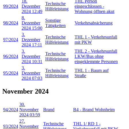
18.
THL Person
Technische
99/2024
Dezember
eingeschlossen -
Hilfeleistung
2024 12:49
Wohnung öffnen akut
8.
Sonstige
98/2024
Dezember
Verkehrsabsicherung
Tätigkeiten
2024 15:00
3.
Technische
THL 1 - Verkehrsunfall
97/2024
Dezember
Hilfeleistung
mit PKW
2024 17:11
3.
THL 2 - Verkehrsunfall
Technische
96/2024
Dezember
LKW/Bus ohne
Hilfeleistung
2024 10:31
eingeklemmte Personen
3.
Technische
THL 1 - Baum auf
95/2024
Dezember
Hilfeleistung
Straße
2024 07:03
November 2024
30.
94/2024
November
Brand
B4 - Brand Wohnheim
2024 03:59
27.
Technische
THL 1/ RD 1 -
93/2024
November
Hilfeleistung
Verkehrsunfall mit PKW