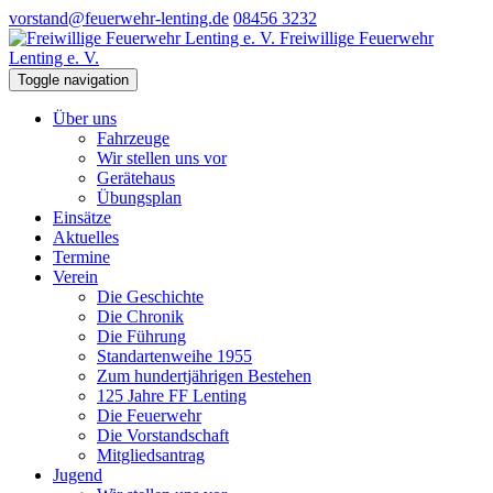
vorstand@feuerwehr-lenting.de
08456 3232
Freiwillige Feuerwehr
Lenting e. V.
Toggle navigation
Über uns
Fahrzeuge
Wir stellen uns vor
Gerätehaus
Übungsplan
Einsätze
Aktuelles
Termine
Verein
Die Geschichte
Die Chronik
Die Führung
Standartenweihe 1955
Zum hundertjährigen Bestehen
125 Jahre FF Lenting
Die Feuerwehr
Die Vorstandschaft
Mitgliedsantrag
Jugend