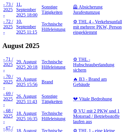
- 73 /
11.
Sonstige
🦺 Absicherung
2025
September
Tätigkeiten
Jurafestumzug
-
2025 18:00
- 72 /
10.
⚙️ THL 4 - Verkehrsunfall
Technische
2025
September
mit mehrere PKW, Person
Hilfeleistung
-
2025 11:15
eingeklemmt
August 2025
- 71 /
⚙️ THL -
29. August
Technische
2025
Hubschrauberlandung
2025 20:18
Hilfeleistung
-
sichern
- 70 /
29. August
🔥 B3 - Brand am
2025
Brand
2025 15:56
Gebäude
-
- 69 /
26. August
Sonstige
2025
💔 Vitale Bedrohung
2025 11:43
Tätigkeiten
-
- 68 /
⚙️ VU mit 2 PKW und 1
18. August
Technische
2025
Motorrad / Betriebsstoffe
2025 16:35
Hilfeleistung
-
laufen aus
- 67 /
18. August
Technische
⚙️ THL 1 - eine kleine