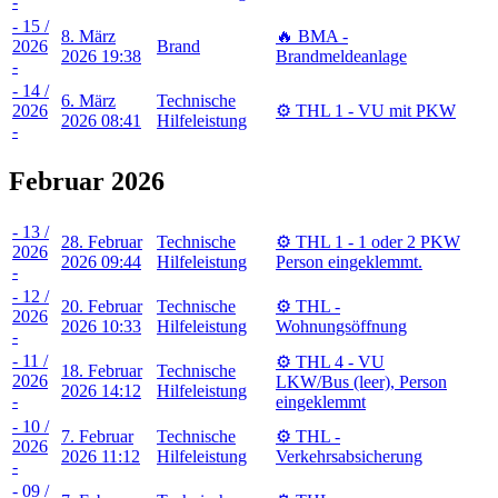
-
- 15 /
8. März
🔥 BMA -
2026
Brand
2026 19:38
Brandmeldeanlage
-
- 14 /
6. März
Technische
2026
⚙️ THL 1 - VU mit PKW
2026 08:41
Hilfeleistung
-
Februar 2026
- 13 /
28. Februar
Technische
⚙️ THL 1 - 1 oder 2 PKW
2026
2026 09:44
Hilfeleistung
Person eingeklemmt.
-
- 12 /
20. Februar
Technische
⚙️ THL -
2026
2026 10:33
Hilfeleistung
Wohnungsöffnung
-
- 11 /
⚙️ THL 4 - VU
18. Februar
Technische
2026
LKW/Bus (leer), Person
2026 14:12
Hilfeleistung
-
eingeklemmt
- 10 /
7. Februar
Technische
⚙️ THL -
2026
2026 11:12
Hilfeleistung
Verkehrsabsicherung
-
- 09 /