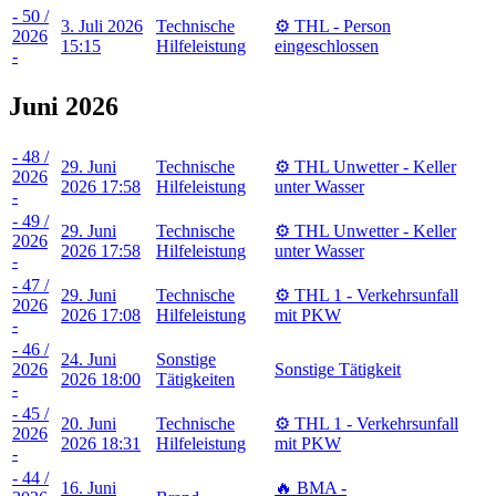
- 50 /
3. Juli 2026
Technische
⚙️ THL - Person
2026
15:15
Hilfeleistung
eingeschlossen
-
Juni 2026
- 48 /
29. Juni
Technische
⚙️ THL Unwetter - Keller
2026
2026 17:58
Hilfeleistung
unter Wasser
-
- 49 /
29. Juni
Technische
⚙️ THL Unwetter - Keller
2026
2026 17:58
Hilfeleistung
unter Wasser
-
- 47 /
29. Juni
Technische
⚙️ THL 1 - Verkehrsunfall
2026
2026 17:08
Hilfeleistung
mit PKW
-
- 46 /
24. Juni
Sonstige
2026
Sonstige Tätigkeit
2026 18:00
Tätigkeiten
-
- 45 /
20. Juni
Technische
⚙️ THL 1 - Verkehrsunfall
2026
2026 18:31
Hilfeleistung
mit PKW
-
- 44 /
16. Juni
🔥 BMA -