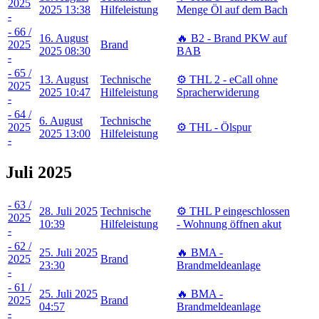
2025
2025 13:38
Hilfeleistung
Menge Öl auf dem Bach
-
- 66 /
16. August
🔥 B2 - Brand PKW auf
2025
Brand
2025 08:30
BAB
-
- 65 /
13. August
Technische
⚙️ THL 2 - eCall ohne
2025
2025 10:47
Hilfeleistung
Spracherwiderung
-
- 64 /
6. August
Technische
2025
⚙️ THL - Ölspur
2025 13:00
Hilfeleistung
-
Juli 2025
- 63 /
28. Juli 2025
Technische
⚙️ THL P eingeschlossen
2025
10:39
Hilfeleistung
- Wohnung öffnen akut
-
- 62 /
25. Juli 2025
🔥 BMA -
2025
Brand
23:30
Brandmeldeanlage
-
- 61 /
25. Juli 2025
🔥 BMA -
2025
Brand
04:57
Brandmeldeanlage
-