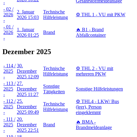
Gefahrstoffmeldeanlage
-
- 02 /
2. Januar
Technische
2026
⚙️ THL 1 - VU mit PKW
2026 15:03
Hilfeleistung
-
- 01 /
1. Januar
🔥 B1 - Brand
2026
Brand
2026 01:25
Abfallcontainer
-
Dezember 2025
- 114 /
30.
Technische
⚙️ THL 2 - VU mit
2025
Dezember
Hilfeleistung
mehreren PKW
-
2025 12:09
- 113 /
27.
Sonstige
2025
Dezember
Sonstige Hilfeleistungen
Tätigkeiten
-
2025 11:27
- 112 /
25.
⚙️ THL4 - LKW/ Bus
Technische
2025
Dezember
(leer), Person
Hilfeleistung
-
2025 09:49
eingeklemmt
- 111 /
20.
🔥 BMA -
2025
Dezember
Brand
Brandmeldeanlage
-
2025 22:51
- 110 /
18.