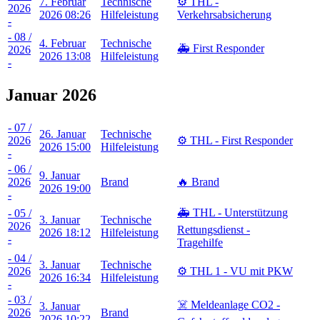
7. Februar
Technische
⚙️ THL -
2026
2026 08:26
Hilfeleistung
Verkehrsabsicherung
-
- 08 /
4. Februar
Technische
🚑 First Responder
2026
2026 13:08
Hilfeleistung
-
Januar 2026
- 07 /
26. Januar
Technische
2026
⚙️ THL - First Responder
2026 15:00
Hilfeleistung
-
- 06 /
9. Januar
2026
Brand
🔥 Brand
2026 19:00
-
🚑 THL - Unterstützung
- 05 /
3. Januar
Technische
2026
Rettungsdienst -
2026 18:12
Hilfeleistung
-
Tragehilfe
- 04 /
3. Januar
Technische
2026
⚙️ THL 1 - VU mit PKW
2026 16:34
Hilfeleistung
-
- 03 /
☠️ Meldeanlage CO2 -
3. Januar
2026
Brand
2026 10:22