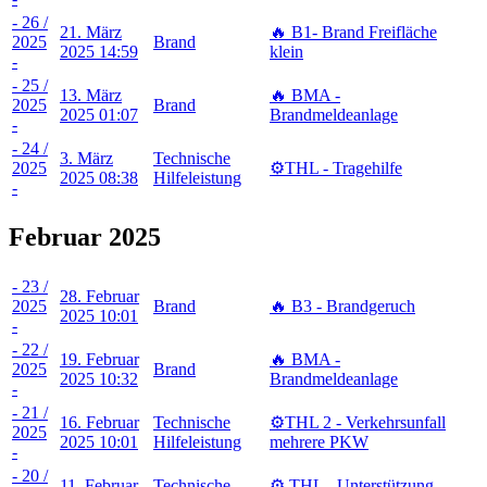
- 26 /
21. März
🔥 B1- Brand Freifläche
2025
Brand
2025 14:59
klein
-
- 25 /
13. März
🔥 BMA -
2025
Brand
2025 01:07
Brandmeldeanlage
-
- 24 /
3. März
Technische
2025
⚙️THL - Tragehilfe
2025 08:38
Hilfeleistung
-
Februar 2025
- 23 /
28. Februar
2025
Brand
🔥 B3 - Brandgeruch
2025 10:01
-
- 22 /
19. Februar
🔥 BMA -
2025
Brand
2025 10:32
Brandmeldeanlage
-
- 21 /
16. Februar
Technische
⚙️THL 2 - Verkehrsunfall
2025
2025 10:01
Hilfeleistung
mehrere PKW
-
- 20 /
11. Februar
Technische
⚙️ THL - Unterstützung