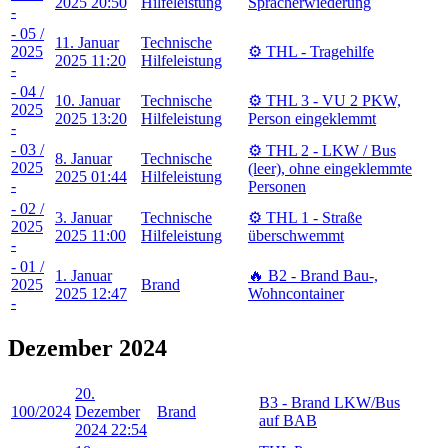
2025 20:50
Hilfeleistung
Spracherwiederung
-
- 05 /
11. Januar
Technische
2025
⚙️ THL - Tragehilfe
2025 11:20
Hilfeleistung
-
- 04 /
10. Januar
Technische
⚙️ THL 3 - VU 2 PKW,
2025
2025 13:20
Hilfeleistung
Person eingeklemmt
-
- 03 /
⚙️ THL 2 - LKW / Bus
8. Januar
Technische
2025
(leer), ohne eingeklemmte
2025 01:44
Hilfeleistung
-
Personen
- 02 /
3. Januar
Technische
⚙️ THL 1 - Straße
2025
2025 11:00
Hilfeleistung
überschwemmt
-
- 01 /
1. Januar
🔥 B2 - Brand Bau-,
2025
Brand
2025 12:47
Wohncontainer
-
Dezember 2024
20.
B3 - Brand LKW/Bus
100/2024
Dezember
Brand
auf BAB
2024 22:54