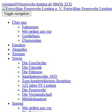
vorstand@feuerwehr-lenting.de
08456 3232
Freiwillige Feuerwehr Lenting 
Toggle navigation
Über uns
Fahrzeuge
Wir stellen uns vor
Gerätehaus
Übungsplan
Einsätze
Aktuelles
Termine
Verein
Die Geschichte
Die Chronik
Die Führung
Standartenweihe 1955
Zum hundertjährigen Bestehen
125 Jahre FF Lenting
Die Feuerwehr
Die Vorstandschaft
Mitgliedsantrag
Jugend
Wir stellen uns vor