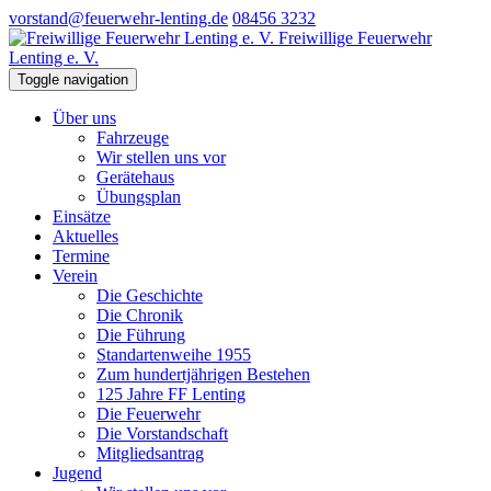
vorstand@feuerwehr-lenting.de
08456 3232
Freiwillige Feuerwehr
Lenting e. V.
Toggle navigation
Über uns
Fahrzeuge
Wir stellen uns vor
Gerätehaus
Übungsplan
Einsätze
Aktuelles
Termine
Verein
Die Geschichte
Die Chronik
Die Führung
Standartenweihe 1955
Zum hundertjährigen Bestehen
125 Jahre FF Lenting
Die Feuerwehr
Die Vorstandschaft
Mitgliedsantrag
Jugend