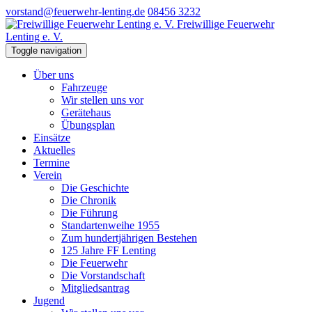
vorstand@feuerwehr-lenting.de
08456 3232
Freiwillige Feuerwehr
Lenting e. V.
Toggle navigation
Über uns
Fahrzeuge
Wir stellen uns vor
Gerätehaus
Übungsplan
Einsätze
Aktuelles
Termine
Verein
Die Geschichte
Die Chronik
Die Führung
Standartenweihe 1955
Zum hundertjährigen Bestehen
125 Jahre FF Lenting
Die Feuerwehr
Die Vorstandschaft
Mitgliedsantrag
Jugend