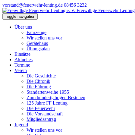
vorstand@feuerwehr-lenting.de
08456 3232
Freiwillige Feuerwehr Lenting 
Toggle navigation
Über uns
Fahrzeuge
Wir stellen uns vor
Gerätehaus
Übungsplan
Einsätze
Aktuelles
Termine
Verein
Die Geschichte
Die Chronik
Die Führung
Standartenweihe 1955
Zum hundertjährigen Bestehen
125 Jahre FF Lenting
Die Feuerwehr
Die Vorstandschaft
Mitgliedsantrag
Jugend
Wir stellen uns vor