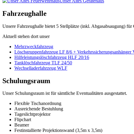
Unser Altes Gerätehaus
Fahrzeughalle
Unsere Fahrzeughalle bietet 5 Stellplätze (inkl. Abgasabsaugung) fü
Aktuell stehen dort unser
Mehrzweckfahrzeug
Löschgruppenfahrzeug LF 8/6 + Verkehrssicherungsanhänger
Hilfeleistungslöschfahrzeug HLF 20/16
Tanklöschfahrzeug TLF 24/50
Wechselladerfahrzeug WLF
Schulungsraum
Unser Schulungsraum ist für sämtliche Eventualitäten ausgestattet.
Flexible Tischanordnung
Ausreichende Bestuhlung
Tageslichtprojektor
Flipchart
Beamer
Festinstallierte Projektionswand (3,5m x 3,5m)