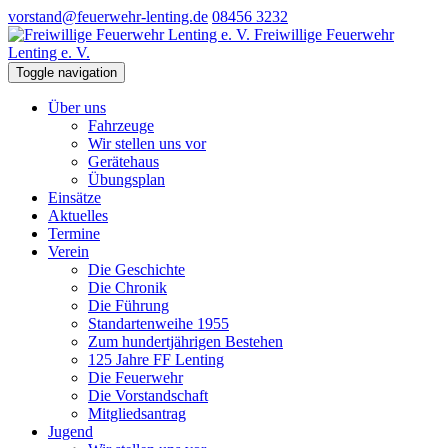
vorstand@feuerwehr-lenting.de
08456 3232
Freiwillige Feuerwehr
Lenting e. V.
Toggle navigation
Über uns
Fahrzeuge
Wir stellen uns vor
Gerätehaus
Übungsplan
Einsätze
Aktuelles
Termine
Verein
Die Geschichte
Die Chronik
Die Führung
Standartenweihe 1955
Zum hundertjährigen Bestehen
125 Jahre FF Lenting
Die Feuerwehr
Die Vorstandschaft
Mitgliedsantrag
Jugend