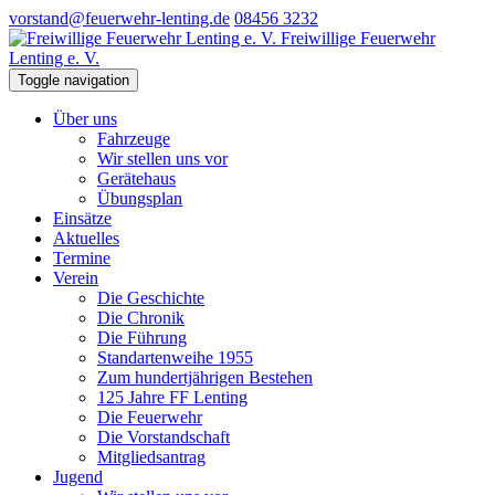
vorstand@feuerwehr-lenting.de
08456 3232
Freiwillige Feuerwehr
Lenting e. V.
Toggle navigation
Über uns
Fahrzeuge
Wir stellen uns vor
Gerätehaus
Übungsplan
Einsätze
Aktuelles
Termine
Verein
Die Geschichte
Die Chronik
Die Führung
Standartenweihe 1955
Zum hundertjährigen Bestehen
125 Jahre FF Lenting
Die Feuerwehr
Die Vorstandschaft
Mitgliedsantrag
Jugend