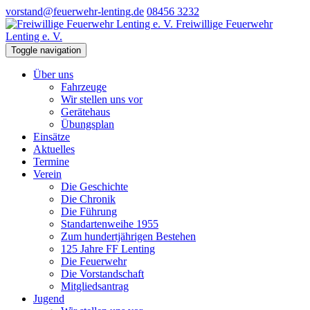
vorstand@feuerwehr-lenting.de
08456 3232
Freiwillige Feuerwehr
Lenting e. V.
Toggle navigation
Über uns
Fahrzeuge
Wir stellen uns vor
Gerätehaus
Übungsplan
Einsätze
Aktuelles
Termine
Verein
Die Geschichte
Die Chronik
Die Führung
Standartenweihe 1955
Zum hundertjährigen Bestehen
125 Jahre FF Lenting
Die Feuerwehr
Die Vorstandschaft
Mitgliedsantrag
Jugend