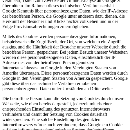
veranlasst, Daten zum Zwecke der Online-Analyse an Google zu
übermitteln. Im Rahmen dieses technischen Verfahrens erhält
Google Kenntnis über personenbezogene Daten, wie der IP-Adresse
der betroffenen Person, die Google unter anderem dazu dienen, die
Herkunft der Besucher und Klicks nachzuvollziehen und in der
Folge Provisionsabrechnungen zu ermöglichen.
Mittels des Cookies werden personenbezogene Informationen,
beispielsweise die Zugriffszeit, der Ort, von welchem ein Zugriff
ausging und die Häufigkeit der Besuche unserer Webseite durch die
betroffene Person, gespeichert. Bei jedem Besuch unserer Webseiten
werden diese personenbezogenen Daten, einschließlich der IP-
Adresse des von der betroffenen Person genutzten
Internetanschlusses, an Google in den Vereinigten Staaten von
Amerika übertragen. Diese personenbezogenen Daten werden durch
Google in den Vereinigten Staaten von Amerika gespeichert. Google
gibt diese über das technische Verfahren erhobenen
personenbezogenen Daten unter Umständen an Dritte weiter.
Die betroffene Person kann die Setzung von Cookies durch unsere
Webseite, wie oben bereits dargestellt, jederzeit mittels einer
entsprechenden Einstellung des genutzten Internetbrowsers
verhindern und damit der Setzung von Cookies dauerhaft
widersprechen. Eine solche Einstellung des genutzten
Internetbrowsers würde auch verhindern, dass Google ein Cookie
auf dem informationstechnologischen System der betroffenen