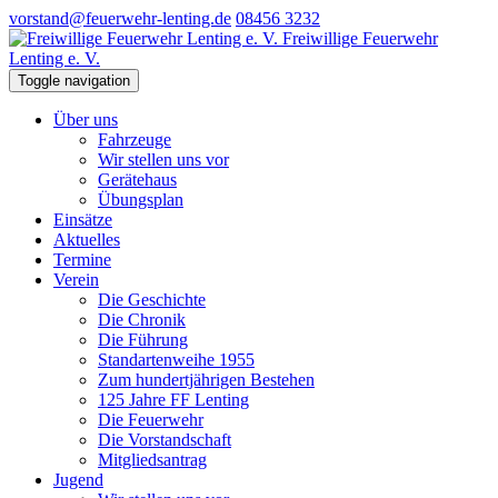
vorstand@feuerwehr-lenting.de
08456 3232
Freiwillige Feuerwehr
Lenting e. V.
Toggle navigation
Über uns
Fahrzeuge
Wir stellen uns vor
Gerätehaus
Übungsplan
Einsätze
Aktuelles
Termine
Verein
Die Geschichte
Die Chronik
Die Führung
Standartenweihe 1955
Zum hundertjährigen Bestehen
125 Jahre FF Lenting
Die Feuerwehr
Die Vorstandschaft
Mitgliedsantrag
Jugend